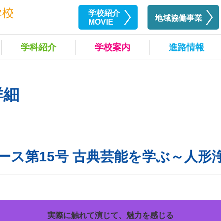
学校紹介
地域協働事業
MOVIE
学科紹介
学校案内
進路情報
詳細
ース第15号 古典芸能を学ぶ～人形
実際に触れて演じて、魅力を感じる