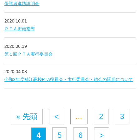
保護者進路説明会
2020.10.01
ＰＴＡ街頭指導
2020.06.19
第１回ＰＴＡ実行委員会
2020.04.08
令和2年度鯖江高校PTA役員会・実行委員会・総会の延期について
« 先頭
<
...
2
3
4
5
6
>