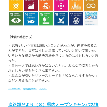
【生徒の感想から】
・SDGsという言葉は聞いたことがあったが、内容を知るこ
とができた。日本は４しか達成していないと聞いて驚いた。
いろいろな視点から解決方法を見つけるのはおもしろいと思
った。
・自分一人では思い浮かばないことも、みんなで協力したら
おもしろい案もたくさん出てきた。
・みんなが引いたリソースカードを「私ならこうするかな」
などと考えることができた。
投
カ
「オ
2020年6月12日
地域協働NEWS
コメント
稿
テ
ー
日:
ゴ
ル
リ
Ｓ
ー
Ａ
進路部だより（８）県内オープンキャンパス情
Ｂ