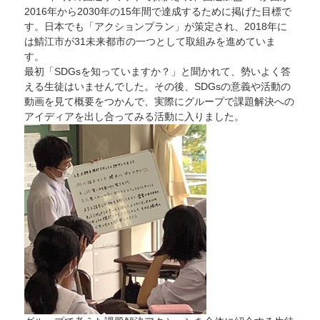
2016年から2030年の15年間で達成するために掲げた目標で
ク
ッ
す。日本でも「アクションプラン」が策定され、2018年に
キ
は鯖江市が31未来都市の一つとして取組みを進めていま
ン
グ
す。
部
に
最初「SDGsを知っていますか？」と聞かれて、勢いよく答
える生徒はいませんでした。その後、SDGsの意義や活動の
動画を見て概要をつかんで、実際にグループで課題解決への
アイディアを出し合ってみる活動に入りました。