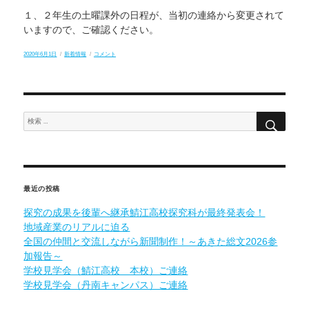
１、２年生の土曜課外の日程が、当初の連絡から変更されて
いますので、ご確認ください。
投
カ
行
2020年6月1日
新着情報
コメント
稿
テ
事
日:
ゴ
予
リ
定
ー
（１
学
期）
検
検
を
索
更
索:
新
し
ま
し
た。
に
最近の投稿
探究の成果を後輩へ継承鯖江高校探究科が最終発表会！
地域産業のリアルに迫る
全国の仲間と交流しながら新聞制作！～あきた総文2026参
加報告～
学校見学会（鯖江高校 本校）ご連絡
学校見学会（丹南キャンパス）ご連絡