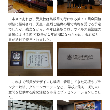
本来であれば、受賞校は島根県で行われる第７１回全国植
樹祭に招待され、天皇・皇后ご臨席の場で表彰を受ける予定
でしたが、残念ながら、今年は新型コロナウィルス感染症の
影響により全国 植樹祭が１年延期になったため、表彰状と
盾が送付で授与されました。
これまで部員がデザインし栽培、管理してきた花壇やプラ
ンター栽培、グリーンカーテンなど、 学校に彩り・癒しの
空間を提供する緑化活動を市長にプレゼンテーションしまし
た。