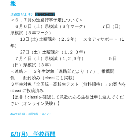
Ａ
報
Ｅ」
始
動
進路部だより8
ダウンロード
～
＜６，７月の進路行事予定について＞
総
合
６月６日（土）県模試（３年マーク） ７日（日）
的
県模試（３年マーク）
な
探
13日 (土) 土曜課外（２,３年） スタディサポート（1
究
の
年）
時
27日（土）土曜課外（１,２,３年）
間
～
７月４日（土）県模試（１,２,３年） ５日
に
（日）県模試（３年）
＜連絡＞ ３年生対象「進路部だより（７）」推薦関
係 配付済み（classiにも掲載）
３年生対象「全国統一高校生テスト（無料招待）」の案内を
classi に投稿済み
【是非！classiを確認して意欲のある生徒は申し込んでくだ
さい（オンライン受験）】
投
カ
進
2020年6月4日
新着情報
コメント
稿
テ
路
日:
ゴ
部
リ
だ
ー
よ
6/1(月) 学校再開
り