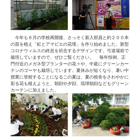
今年も６月の学校再開後、さっそく新入部員と約２００本
の苗を植え「虹とアマビエの花壇」を作り始めました。新型
コロナウィルスの終息を祈念するデザインです。弓道場前で
栽培していますので、ぜひご覧ください。 毎年恒例、正
門付近のメガネ型プランターの花々や、中庭にグリーンカー
テンのゴーヤも栽培しています。夏休みが短くなり、暑い中
授業に登校することになるこの夏は、夏の校舎をさわやかに
彩る花も植えようと、朝顔や夕顔、琉球朝顔などもグリーン
カーテンに加えました。