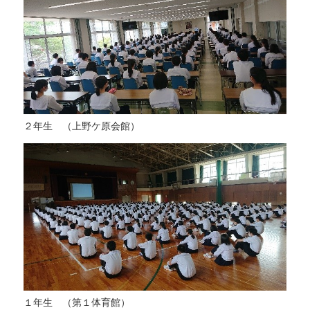
２年生 （上野ケ原会館）
１年生 （第１体育館）