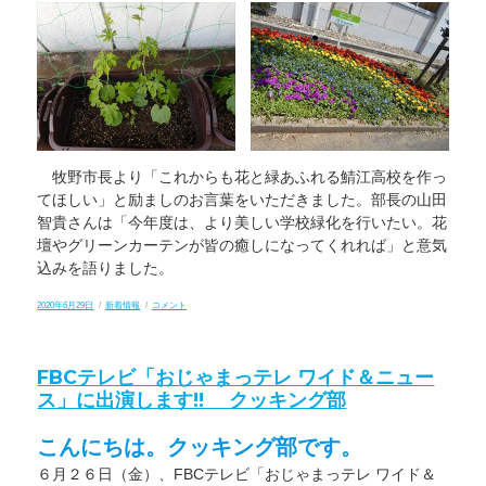
牧野市長より「これからも花と緑あふれる鯖江高校を作っ
てほしい」と励ましのお言葉をいただきました。部長の山田
智貴さんは「今年度は、より美しい学校緑化を行いたい。花
壇やグリーンカーテンが皆の癒しになってくれれば」と意気
込みを語りました。
投
カ
「令
2020年6月29日
新着情報
コメント
稿
テ
和
日:
ゴ
元
リ
年
ー
度
FBCテレビ「おじゃまっテレ ワイド＆ニュー
全
日
ス」に出演します!! クッキング部
本
学
校
こんにちは。クッキング部です。
関
係
６月２６日（金）、FBCテレビ「おじゃまっテレ ワイド＆
緑