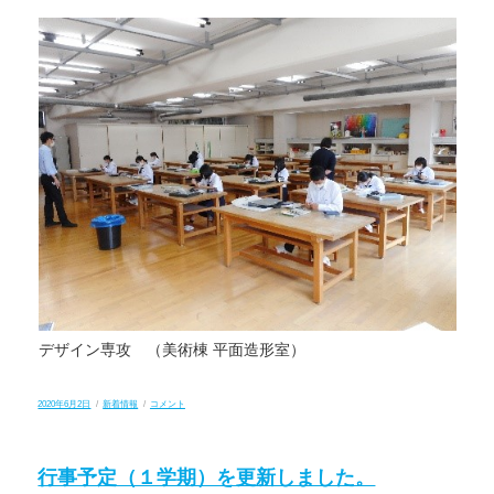
デザイン専攻 （美術棟 平面造形室）
投
カ
6/1(月)
2020年6月2日
新着情報
コメント
稿
テ
学
日:
ゴ
校
リ
再
ー
開
行事予定（１学期）を更新しました。
に