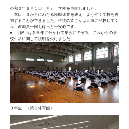
（８）
県
令和２年６月１日（月） 学校を再開しました。
内
オ
本日、３か月にわたる臨時休業を終え、ようやく学校を再
ー
プ
開することができました。生徒の皆さんは元気に登校してく
ン
れ、教職員一同もほっと一安心です。
キ
ャ
● １限目は各学年に分かれて集会にのぞみ、これからの学
ン
校生活に関して説明を受けました。
パ
ス
情
報
に
３年生 （第２体育館）