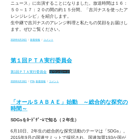
化
ニュース」に出演することになりました。放送時間は１６：
コ
５０～１７：２０の間の約１５分間、「吉川ナスを使ったア
ン
ク
レンジレシピ」を紹介します。
ー
ル」
生中継で吉川ナスのアレンジ料理と私たちの笑顔をお届けし
入
ます。ぜひご覧ください。
選
投
カ
FBC
2020年6月24日
新着情報
コメント
JRC
稿
テ
テ
部
日:
ゴ
レ
員
リ
ビ
が
ー
「お
鯖
第１回ＰＴＡ実行委員会
じ
江
ゃ
市
ま
長
第1回ＰＴＡ実行委員会
ダウンロード
っ
に
テ
受
レ
投
カ
賞
第
2020年6月19日
PTA
,
新着情報
コメント
ワ
稿
テ
報
１
イ
日:
ゴ
告
回
ド
リ
し
Ｐ
＆
ー
ま
Ｔ
「オールＳＡＢＡＥ」始動 ～総合的な探究の
ニ
し
Ａ
ュ
た
実
時間～
ー
に
行
ス」
委
に
員
SDGsをｶｰﾄﾞｹﾞｰﾑで知る（２年生）
出
会
演
に
し
6月10日、2年生の総合的な探究活動のテーマは「SDGs」。
ま
2015年9月の国連サミットで採択され、国連加盟193か国が
す!!