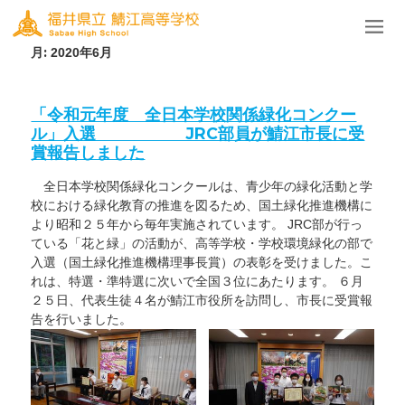
月:
2020年6月
「令和元年度 全日本学校関係緑化コンクー
ル」入選 JRC部員が鯖江市長に受
賞報告しました
全日本学校関係緑化コンクールは、青少年の緑化活動と学
校における緑化教育の推進を図るため、国土緑化推進機構に
より昭和２５年から毎年実施されています。 JRC部が行っ
ている「花と緑」の活動が、高等学校・学校環境緑化の部で
入選（国土緑化推進機構理事長賞）の表彰を受けました。こ
れは、特選・準特選に次いで全国３位にあたります。 ６月
２５日、代表生徒４名が鯖江市役所を訪問し、市長に受賞報
告を行いました。