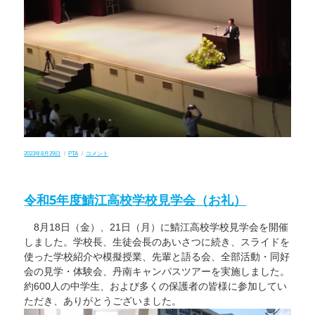
投
カ
令
2023年8月29日
PTA
コメント
稿
テ
和
日:
ゴ
５
リ
年
ー
度
令和5年度鯖江高校学校見学会（お礼）
第
72
回
8月18日（金）、21日（月）に鯖江高校学校見学会を開催
全
国
しました。学校長、生徒会長のあいさつに続き、スライドを
高
等
使った学校紹介や模擬授業、先輩と語る会、全部活動・同好
学
会の見学・体験会、丹南キャンパスツアーを実施しました。
校
PTA
約600人の中学生、および多くの保護者の皆様に参加してい
連
ただき、ありがとうございました。
合
会