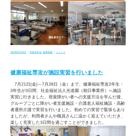
投
カ
令
2023年8月25日
学校見学会
,
新着情報
コメント
稿
テ
和
日:
ゴ
5
リ
年
ー
度
健康福祉専攻が施設実習を行いました
鯖
江
高
7月21日(金)～7月28日（金）まで、健康福祉専攻2年生・
校
学
3年生が3日間、社会福祉法人光道園（朝日事業所）へ施設
校
見
実習に行きました。視覚障がい者への支援方法を学んだ後、
学
グループごとに障がい者支援施設・介護老人福祉施設・高齢
会
（お
者通所介護で実習を行いました。初めての実習で緊張もあり
礼）
ましたが、利用者さんや職員さんに温かく迎えていただき、
に
楽しく充実した3日間を過ごすことができました。