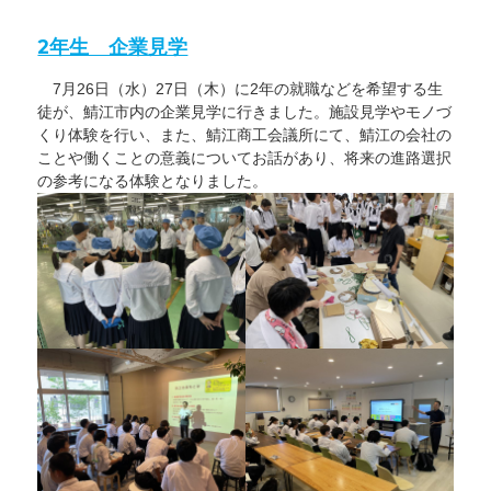
日:
ゴ
閉
の
リ
庁
お
ー
日
願
2年生 企業見学
に
い
つ
に
い
7月26日（水）27日（木）に2年の就職などを希望する生
て
【8/14(月)
徒が、鯖江市内の企業見学に行きました。施設見学やモノづ
～
8/16(水)】
くり体験を行い、また、鯖江商工会議所にて、鯖江の会社の
に
ことや働くことの意義についてお話があり、将来の進路選択
の参考になる体験となりました。