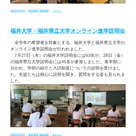
投
カ
2
2023年8月4日
新着情報
,
進路関係
コメント
稿
テ
年
日:
ゴ
生
リ
企
ー
業
福井大学・福井県立大学オンライン進学説明会
見
学
に
全学年の希望者を対象とする、福井大学と福井県立大学の
オンライン進学説明会が行われました。
7月27日（木）の福井大学説明会には63名が、28日（金）
の福井県立大学説明会には45名が参加しました。各学部に
分かれ、学部の紹介と入試制度についての説明を受けまし
た。生徒たちは熱心に説明を聞き、質問をする姿も見られま
した。
投
カ
福
2023年8月3日
新着情報
,
進路関係
コメント