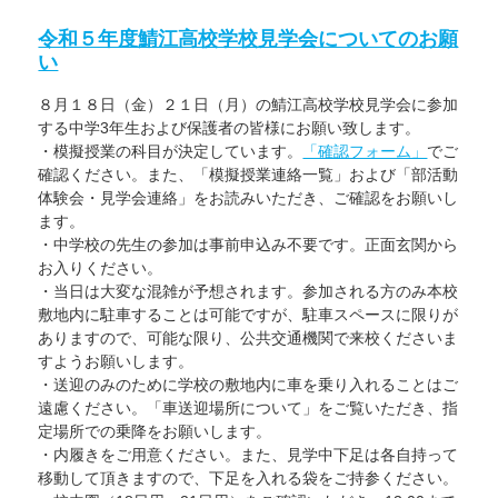
リ
祉
ー
専
令和５年度鯖江高校学校見学会についてのお願
攻
が
い
施
設
実
８月１８日（金）２１日（月）の鯖江高校学校見学会に参加
習
を
する中学3年生および保護者の皆様にお願い致します。
行
・模擬授業の科目が決定しています。
「確認フォーム」
でご
い
ま
確認ください。また、「模擬授業連絡一覧」および「部活動
し
体験会・見学会連絡」をお読みいただき、ご確認をお願いし
た
に
ます。
・中学校の先生の参加は事前申込み不要です。正面玄関から
お入りください。
・当日は大変な混雑が予想されます。参加される方のみ本校
敷地内に駐車することは可能ですが、駐車スペースに限りが
ありますので、可能な限り、公共交通機関で来校くださいま
すようお願いします。
・送迎のみのために学校の敷地内に車を乗り入れることはご
遠慮ください。「車送迎場所について」をご覧いただき、指
定場所での乗降をお願いします。
・内履きをご用意ください。また、見学中下足は各自持って
移動して頂きますので、下足を入れる袋をご持参ください。