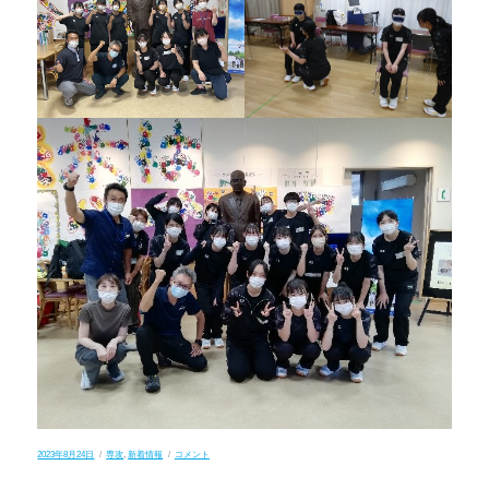
投
カ
健
2023年8月24日
専攻
,
新着情報
コメント
稿
テ
康
日:
ゴ
福