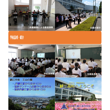
大
会
2023
宮
城
大
会
に