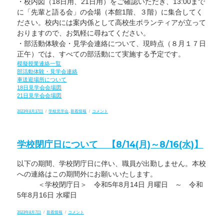
・校内図（18日用、21日用）をご確認いただき、13:00まで
に「先輩と語る会」の会場（本館1階、３階）に集合してく
ださい。校内には案内係として高校生ボランティアが立って
おりますので、お気軽に尋ねてください。
・部活動体験会・見学会連絡について、現時点（８月１７日
正午）では、すべての部活動にて実施する予定です。
模擬授業連絡一覧
部活動体験・見学会連絡
車送迎場所について
18日見学会会場図
21日見学会会場図
投
カ
令
2023年8月17日
学校見学会
,
新着情報
コメント
稿
テ
和
日:
ゴ
５
リ
年
ー
度
学校閉庁日について 【8/14(月)～8/16(水)】
鯖
江
高
以下の期間、学校閉庁日に伴い、職員が出勤しません。本校
校
学
への連絡はこの期間外にお願いいたします。
校
見
＜学校閉庁日＞ 令和5年8月14日 月曜日 ～ 令和
学
5年8月16日 水曜日
会
に
つ
投
カ
学
2023年8月7日
新着情報
コメント
い
稿
テ
校
て