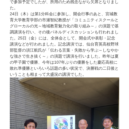
で参加予定でしたが、所用のため残念ながら欠席となりまし
た
に
た。
24日（木）は第1分科会に参加し、開会行事のあと、宮城教
育大学教育学部の市瀬智紀教授が「コミュニティスクールと
グローカルの光～地域教育魅力化の取り組み～」の演題で基
調講演を行い、その後パネルディスカッションも行われまし
た。25日（金）には、全体会として、開会式や表彰・記念
講演などが行われました。記念講演では、仙台育英高校野球
部監督の須江航氏が「伝わる言葉・失敗から学ぶ～しなやか
な強さで生き抜く～」の演題で講演を行いました。昨年は夏
の甲子園で優勝、今年は107年ぶりの優勝をした慶応高校に
敗れ準優勝といろいろ話題の多い状況で、決勝戦の二日後と
いうことも相まって大盛況の講演でした。