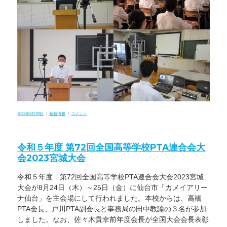
投
カ
8
2023年8月29日
新着情報
コメント
稿
テ
月
日:
ゴ
28
リ
日
ー
（月）
令和５年度 第72回全国高等学校PTA連合会大
2
学
会2023宮城大会
期
の
始
令和５年度 第72回全国高等学校PTA連合会大会2023宮城
業
式
大会が8月24日（木）～25日（金）に仙台市「カメイアリー
が
ナ仙台」を主会場にして行われました。本校からは、高橋
行
わ
PTA会長、戸川PTA副会長と事務局の田中教諭の３名が参加
れ
しました。なお、佐々木貴幸前年度会長が全国大会会長表彰
ま
し