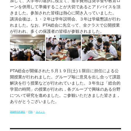
加して、大学等の選択に役立て、進学費用は奨学金や教育ロ
ーンを併用して準備することが大切であるとアドバイスを頂
きました。参加された皆様は熱心に聞き入っていました。
講演会後は、１・２年は学年説明会、３年は学級懇談が行わ
れました。なお、PTA総会に先立って、全クラスで公開授業
が行われ、多くの保護者の皆様が参観されました。
PTA総会が開催された５月１９日(土)１限目に担任による公
開授業が行われました。グループ毎に意見を出し合って課題
解決を行う授業などが行われていました。３年生は「総合的
学習の時間」の授業が行われ，各グループで興味のある分野
について研究を進めました。ご参観いただきました皆さま，
ありがとうございました。
投
カ
PTA
2018年5月19日
PTA
コメント
稿
テ
総
日:
ゴ
会
リ
に
ー