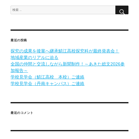
検
検
索
索:
最近の投稿
探究の成果を後輩へ継承鯖江高校探究科が最終発表会！
地域産業のリアルに迫る
全国の仲間と交流しながら新聞制作！～あきた総文2026参
加報告～
学校見学会（鯖江高校 本校）ご連絡
学校見学会（丹南キャンパス）ご連絡
最近のコメント