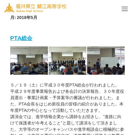
月:
2018年5月
PTA総会
５／１９（土）に平成３０年度PTA総会が行われました。
平成２９年度事業報告および各会計の決算報告、３０年度役
員選出・事業計画案・予算案等の審議が行われました。ま
た、PTA会長をはじめ新役員の皆様の紹介がありました。本
年度PTAの中心となって活動していただきます。
講演会では、進学情報企業から講師をお招きし、”進路に向
けて保護者が今考えること”と題して講演をして頂きまし
た。大学等のオープンキャンパスや進学相談会に積極的に参