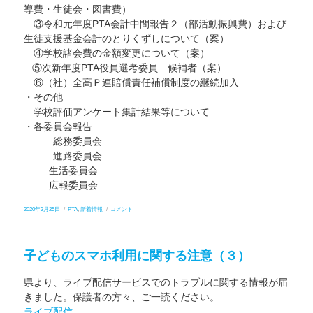
表
導費・生徒会・図書費）
に
つ
③令和元年度PTA会計中間報告２（部活動振興費）および
い
生徒支援基金会計のとりくずしについて（案）
て
に
④学校諸会費の金額変更について（案）
⑤次新年度PTA役員選考委員 候補者（案）
⑥（社）全高Ｐ連賠償責任補償制度の継続加入
・その他
学校評価アンケート集計結果等について
・各委員会報告
総務委員会
進路委員会
生活委員会
広報委員会
投
カ
第
2020年2月25日
PTA
,
新着情報
コメント
稿
テ
２
日:
ゴ
回
リ
Ｐ
ー
Ｔ
子どものスマホ利用に関する注意（３）
Ａ
実
行
県より、ライブ配信サービスでのトラブルに関する情報が届
委
員
きました。保護者の方々、ご一読ください。
会
に
ライブ配信