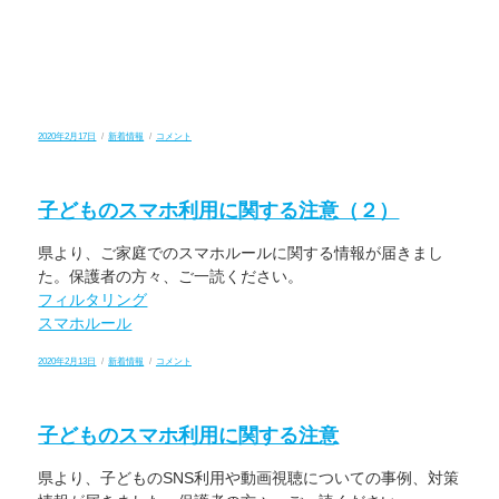
投
カ
JRC
2020年2月17日
新着情報
コメント
稿
テ
部
日:
ゴ
に
リ
「第
ー
30
子どものスマホ利用に関する注意（２）
回
コ
メ
県より、ご家庭でのスマホルールに関する情報が届きまし
リ
緑
た。保護者の方々、ご一読ください。
資
金」
フィルタリング
の
スマホルール
助
成
金
投
カ
子
2020年2月13日
新着情報
コメント
が
稿
テ
ど
贈
日:
ゴ
も
呈
リ
の
さ
ー
ス
れ
子どものスマホ利用に関する注意
マ
ま
ホ
し
利
た
県より、子どものSNS利用や動画視聴についての事例、対策
用
に
に