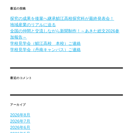
意
に
最近の投稿
探究の成果を後輩へ継承鯖江高校探究科が最終発表会！
地域産業のリアルに迫る
全国の仲間と交流しながら新聞制作！～あきた総文2026参
加報告～
学校見学会（鯖江高校 本校）ご連絡
学校見学会（丹南キャンパス）ご連絡
最近のコメント
アーカイブ
2026年8月
2026年7月
2026年6月