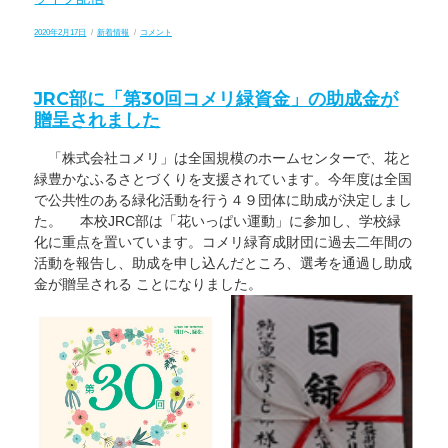
投
カ
子
2020年2月17日
新着情報
コメント
稿
テ
ど
日:
ゴ
も
リ
の
ー
ス
JRC部に「第30回コメリ緑資金」の助成金が
マ
ホ
贈呈されました
利
用
に
「株式会社コメリ」は全国規模のホームセンターで、花と
関
す
緑豊かなふるさとづくりを支援されています。今年度は全国
る
で公共性のある緑化活動を行う４９団体に助成が決定しまし
注
意
た。 本校JRC部は「花いっぱい運動」に参加し、学校緑
（３）
化に重点を置いています。コメリ緑育成財団に過去二年間の
に
活動を報告し、助成を申し込んだところ、選考を通過し助成
金が贈呈される ことになりました。