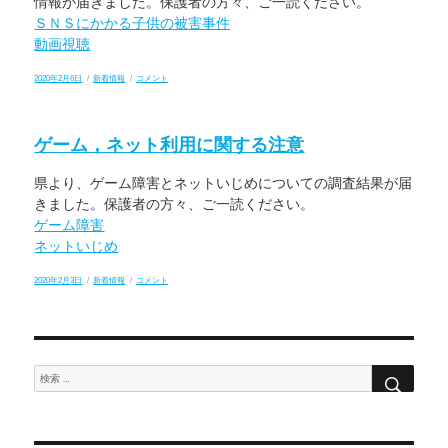
情報が届きました。保護者の方々、ご一読ください。
関
す
ＳＮＳにかかる子供の被害事件
る
動画視聴
注
意
（２）
投
カ
子
2020年2月6日
新着情報
コメント
に
稿
テ
ど
日:
ゴ
も
リ
の
ー
ス
ゲーム，ネット利用に関する注意
マ
ホ
利
県より、ゲーム障害とネットいじめについての調査結果が届
用
に
きました。保護者の方々、ご一読ください。
関
す
ゲーム障害
る
ネットいじめ
注
意
に
投
カ
ゲ
2020年2月3日
新着情報
コメント
稿
テ
ー
日:
ゴ
ム，
リ
ネ
ー
ッ
ト
利
検
検
用
索
に
索:
関
す
る
注