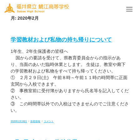
月:
2020年2月
学習教材および私物の持ち帰りについて
1年生、2年生保護者の皆様へ
国からの要請を受けて、県教育委員会からの指示があ
り、当面のあいだ臨時休業とします。 生徒は、教室や廊下
の学習教材および私物をすべて持ち帰ってください。
① ２月２９日(土) 午前８時～午前１１時の時間帯に正面
玄関から入校できます。
② 事務室前に受付簿がありますから氏名等を記入してくだ
さい。
③ この時間帯以外での入校はできませんのでご注意くださ
い。
投
カ
学
2020年2月28日
新着情報
コメント
稿
テ
習
日:
ゴ
教
リ
材
ー
お