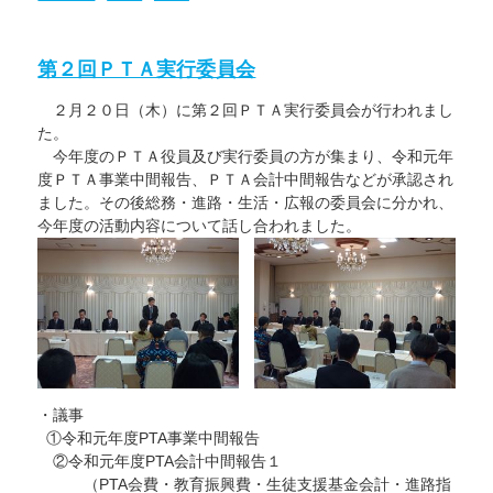
稿
テ
立
つ
日:
ゴ
高
い
リ
校
て
ー
ホ
に
第２回ＰＴＡ実行委員会
ー
ム
ペ
２月２０日（木）に第２回ＰＴＡ実行委員会が行われまし
ー
ジ
た。
に
お
今年度のＰＴＡ役員及び実行委員の方が集まり、令和元年
け
度ＰＴＡ事業中間報告、ＰＴＡ会計中間報告などが承認され
る
令
ました。その後総務・進路・生活・広報の委員会に分かれ、
和
今年度の活動内容について話し合われました。
２
年
度
福
井
県
立
高
等
学
校
入
学
者
・議事
選
①令和元年度PTA事業中間報告
抜
合
②令和元年度PTA会計中間報告１
格
（PTA会費・教育振興費・生徒支援基金会計・進路指
発