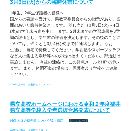
3月3日(火)からの臨時休業について
よ
び
私
1年生、2年生保護者の皆様へ
物
の
国からの要請を受けて、県教育委員会からの指示があり、当
持
ち
面のあいだ臨時休業とします。 差し当たり3月3日(火)～4日
帰
(水)の学年末考査を中止します。2月末までの学習成果を3学
り
に
期の評価とし、学年末の評価を決定します。その後のことに
つ
ついては、遅くとも3月4日(水)までに連絡します。 なお、
い
て
生徒は、自宅で待機してください。学習塾やスポーツクラブ
に
など人の集まる場所等への外出は控えてください。部活動は
実施しません。 今後の連絡は、この緊急メールとHPで行い
ます。 また、体調不良の場合は、保護者より学校へご連絡
ください。
投
カ
3
2020年2月28日
新着情報
コメント
稿
テ
月
日:
ゴ
3
リ
日
ー
(火)
県立高校ホームページにおける令和２年度福井
か
ら
県立高等学校入学者選抜合格発表について
の
臨
時
(4)別添３合格発表についてR2（鯖江）
ダウンロード
休
業
投
カ
県
2020年2月26日
新着情報
に
コメント