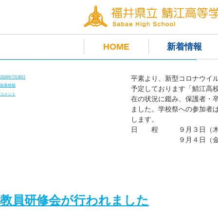
月:
2020年7月
HOME
新着情報
令和２年度鯖江高校学校祭について
平素より、新型コロナウイ
投
2020年7月30日
稿
カ
新着情報
予定しております「鯖江高
日:
テ
令
コメント
在の状況に鑑み、保護者・
ゴ
和
リ
２
ました。学校祭への参加者
ー
年
します。
度
鯖
日 程 ９月３日（木）：
江
高
９月４日（金）：文
校
学
校
祭
に
つ
い
て
に
教員研修会が行われました