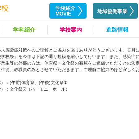
学校紹介
地域協働事業
MOVIE
学科紹介
学校案内
進路情報
ルス感染症対策へのご理解とご協力を賜りありがとうございます。９月
校学校祭」を今年は下記の通り規模を縮小して行います。また、感染症
卒業生等の外部の方は、体育祭・文化祭の観覧をご遠慮いただくとの決
は生徒、教職員のみとさせていただきます。ご理解ご協力のほど宜しく
(午前)体育祭、(午後)文化祭➀
化祭➁（ハーモニーホール）