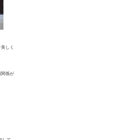
け美しく
頼関係が
加して