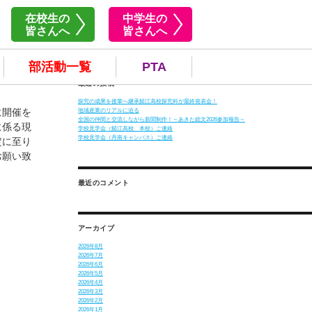
在校生の
中学生の
皆さんへ
皆さんへ
検
索:
部活動一覧
PTA
最近の投稿
探究の成果を後輩へ継承鯖江高校探究科が最終発表会！
に開催を
地域産業のリアルに迫る
全国の仲間と交流しながら新聞制作！～あきた総文2026参加報告～
に係る現
学校見学会（鯖江高校 本校）ご連絡
学校見学会（丹南キャンパス）ご連絡
定に至り
お願い致
最近のコメント
アーカイブ
2026年8月
2026年7月
2026年6月
2026年5月
2026年4月
2026年3月
2026年2月
2026年1月