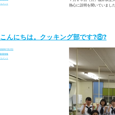
日:
テ
進
コメント
熱心に説明を聞いていまし
ゴ
路
リ
部
ー
だ
よ
り
(12)
福
井
県
こんにちは。クッキング部です?⑧?
立
大
学
説
投
2020年7月17日
明
稿
カ
会
新着情報
日:
テ
に
こ
コメント
ゴ
つ
ん
リ
い
に
ー
て
ち
に
は。
ク
ッ
キ
ン
グ
部
で
す?
⑧?
に