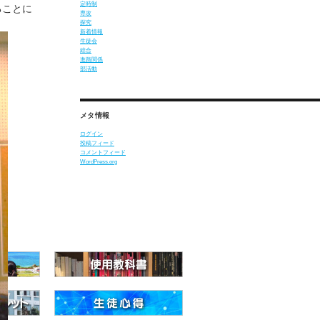
定時制
ることに
専攻
探究
新着情報
生徒会
総合
進路関係
部活動
メタ情報
ログイン
投稿フィード
コメントフィード
WordPress.org