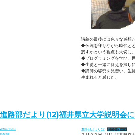
講義の最後には色々な感想
◆伝統を守りながら時代と
残すかという視点も大切に
◆プログラミングを学び、
◆生徒と一緒に答えを探し
◆講師の姿勢を見習い、生
生まれると感じた。
進路部だより(12)福井県立大学説明会
進路部だより12
ダウンロード
投
2020年7月21日
稿
７月２０日（月）福井県立
カ
新着情報