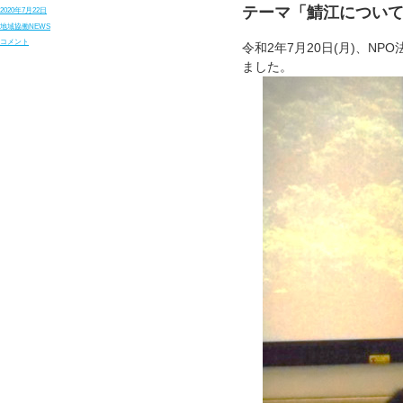
テーマ「鯖江につい
投
2020年7月22日
稿
カ
地域協働NEWS
日:
テ
教
コメント
令和2年7月20日(月)、
ゴ
員
リ
ました。
研
ー
修
会
が
行
わ
れ
ま
し
た
に