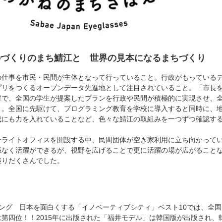
のづくりのまち鯖江と 世界の見本になるまちづくり
の仕事を市民・民間が主体となって行っていること。行政がもっている
プリをつくるオープンデータ先進地として注目されていること。「市長
催で、全国の学生が提案したプランを行政や民間が積極的に実現させ、
と。全国に先駆けて、プログラミング教育を学校に導入すると同時に、
成にも力を入れていることなど、色々な鯖江の取組みを一つずつ確認す
テライトオフィスを開設する中、民間団体が空き家利用に立ち向かって
係なく活躍ができるが、視野を広げることで更に活躍の場が広がること
盛りだくさんでした。
ランキング 日本を面白くする「イノベーティブシティ」ベスト10では、全国1,
第四位！！2015年に出版された「福井モデル」は韓国版が出版され、