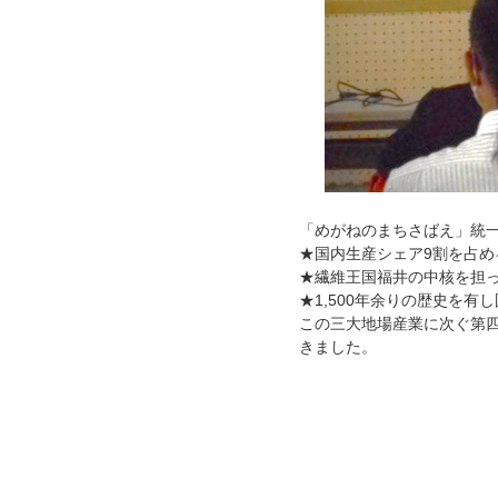
「めがねのまちさばえ」統
★国内生産シェア9割を占め
★繊維王国福井の中核を担
★1,500年余りの歴史を
この三大地場産業に次ぐ第四
きました。