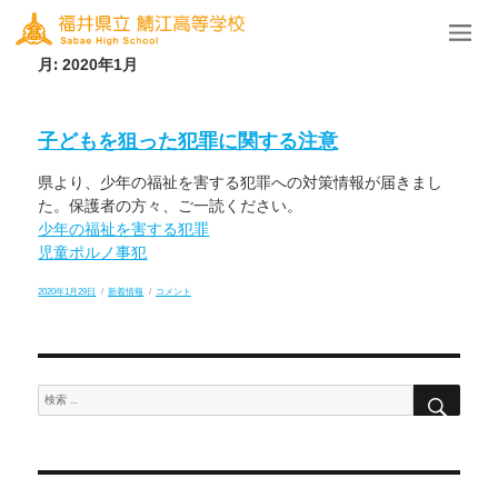
月:
2020年1月
子どもを狙った犯罪に関する注意
県より、少年の福祉を害する犯罪への対策情報が届きまし
た。保護者の方々、ご一読ください。
少年の福祉を害する犯罪
児童ポルノ事犯
投
カ
子
2020年1月29日
新着情報
コメント
稿
テ
ど
日:
ゴ
も
リ
を
ー
狙
っ
た
検
検
犯
索
罪
索:
に
関
す
る
注
意