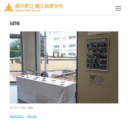
前の画像
次の画像
id16
ギャラリー王山（本校）
投
フ
2024年4月5日
459 × 306
稿
ル
日:
サ
イ