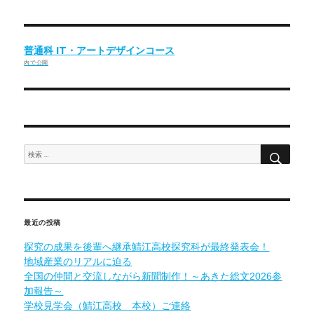
投
普通科 IT・アートデザインコース
稿
内で公開
ナ
ビ
ゲ
ー
検
検
索
シ
索:
ョ
ン
最近の投稿
探究の成果を後輩へ継承鯖江高校探究科が最終発表会！
地域産業のリアルに迫る
全国の仲間と交流しながら新聞制作！～あきた総文2026参
加報告～
学校見学会（鯖江高校 本校）ご連絡