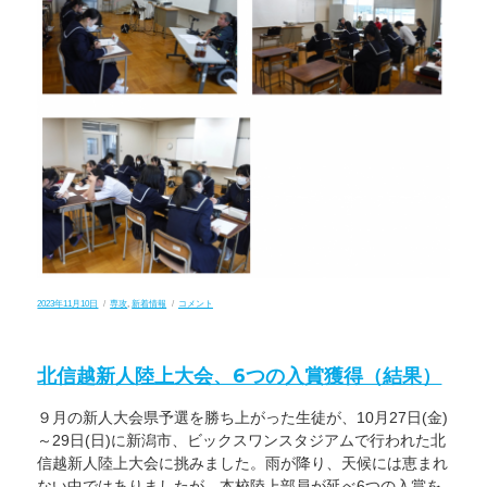
コ
ン
テ
ス
ト
に
開
催
県
代
表
と
し
て
出
場
し
ま
し
た！
に
投
カ
健
2023年11月10日
専攻
,
新着情報
コメント
稿
テ
康
日:
ゴ
福
リ
祉
ー
専
北信越新人陸上大会、6つの入賞獲得（結果）
攻
「障
害
９月の新人大会県予選を勝ち上がった生徒が、10月27日(金)
福
祉
～29日(日)に新潟市、ビックスワンスタジアムで行われた北
学
習
信越新人陸上大会に挑みました。雨が降り、天候には恵まれ
会」
ない中ではありましたが、本校陸上部員が延べ6つの入賞を
を