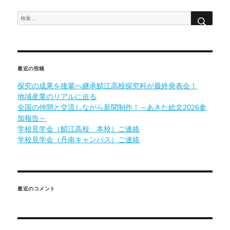
ゲ
獲
得
検
ー
検
索
（結
索:
果）
シ
に
ョ
ン
最近の投稿
探究の成果を後輩へ継承鯖江高校探究科が最終発表会！
地域産業のリアルに迫る
全国の仲間と交流しながら新聞制作！～あきた総文2026参
加報告～
学校見学会（鯖江高校 本校）ご連絡
学校見学会（丹南キャンパス）ご連絡
最近のコメント