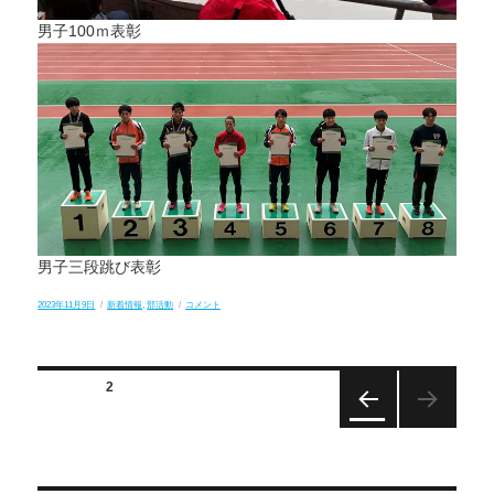
男子100ｍ表彰
男子三段跳び表彰
投
カ
北
2023年11月9日
新着情報
,
部活動
コメント
稿
テ
信
日:
ゴ
越
リ
新
ー
人
陸
投
固定ページ
2
上
大
稿
会、
前のペー
6
ナ
ジ
つ
の
ビ
入
賞