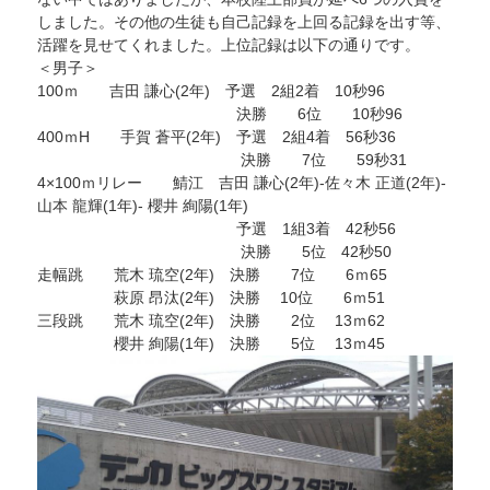
開
しました。その他の生徒も自己記録を上回る記録を出す等、
催
活躍を見せてくれました。上位記録は以下の通りです。
し
ま
＜男子＞
し
た
100ｍ 吉田 謙心(2年) 予選 2組2着 10秒96
に
決勝 6位 10秒96
400ｍH 手賀 蒼平(2年) 予選 2組4着 56秒36
決勝 7位 59秒31
4×100ｍリレー 鯖江 吉田 謙心(2年)-佐々木 正道(2年)-
山本 龍輝(1年)- 櫻井 絢陽(1年)
予選 1組3着 42秒56
決勝 5位 42秒50
走幅跳 荒木 琉空(2年) 決勝 7位 6ｍ65
萩原 昂汰(2年) 決勝 10位 6ｍ51
三段跳 荒木 琉空(2年) 決勝 2位 13ｍ62
櫻井 絢陽(1年) 決勝 5位 13ｍ45