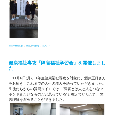
投
カ
さ
2023年11月10日
専攻
,
新着情報
コメント
稿
テ
ん
日:
ゴ
フ
リ
ェ
ー
ア
健康福祉専攻「障害福祉学習会」を開催しまし
ふ
く
た
い
2023
第
11月6日(月)、1年生健康福祉専攻を対象に、酒井正輝さん
10
回
をお招きしこれまでの人生の歩みを語っていただきました。
全
生徒たちからの質問タイムでは、“障害とは人と人をつなぐ
国
高
ボンドみたいなものだと思っている”と教えていただき、障
校
害理解を深めることができました。
生
介
護
技
術